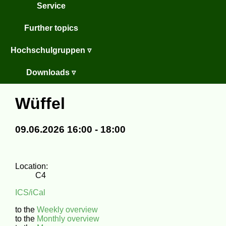
Service
Further topics
Hochschulgruppen ▿
Downloads ▿
Wüffel
09.06.2026 16:00 - 18:00
Location:
C4
ICS/iCal
to the
Weekly overview
to the
Monthly overview