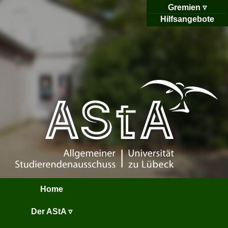
Gremien
Hilfsangebote
Home
Der AStA ▿