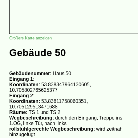
Größere Karte anzeigen
Gebäude 50
Gebäudenummer:
Haus 50
Eingang 1:
Koordinaten:
53.838347964130605,
10.705802765625377
Eingang 2:
Koordinaten:
53.83811758060351,
10.705129513471688
Räume:
TS 1 und TS 2
Wegbeschreibung:
durch den Eingang, Treppe ins
1.OG, linke Tür, nach links
rollstuhlgerechte Wegbeschreibung:
wird zeitnah
hinzugefügt