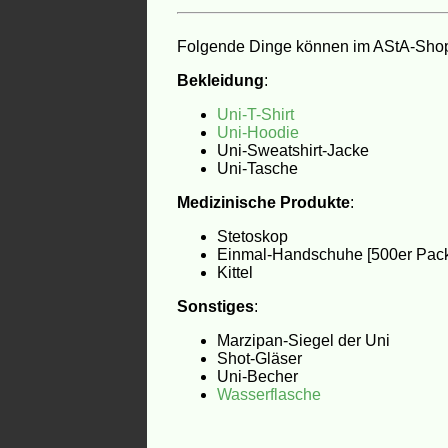
Folgende Dinge können im AStA-Shop
Bekleidung
:
Uni-T-Shirt
Uni-Hoodie
Uni-Sweatshirt-Jacke
Uni-Tasche
Medizinische Produkte
:
Stetoskop
Einmal-Handschuhe [500er Pac
Kittel
Sonstiges
:
Marzipan-Siegel der Uni
Shot-Gläser
Uni-Becher
Wasserflasche