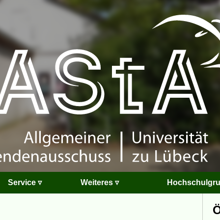
Service ▿
Weiteres ▿
Hochschulgru
Ö