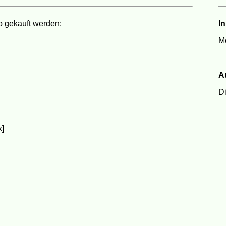
 gekauft werden:
In
Mo
A
Di
k]