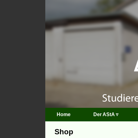
Home
Der AStA ▿
Shop