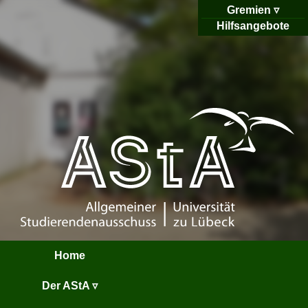
Gremien
Hilfsangebote
Home
Der AStA ▿