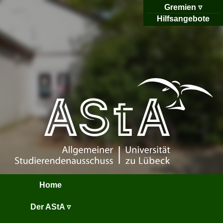
Gremien
Hilfsangebote
Home
Der AStA ▿