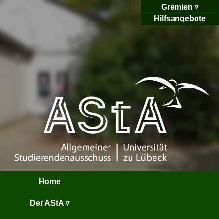
Gremien
Hilfsangebote
Home
Der AStA ▿